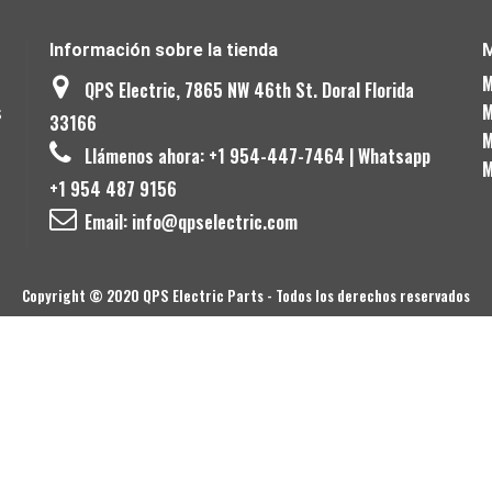
Información sobre la tienda
M
M
QPS Electric, 7865 NW 46th St. Doral Florida
s
M
33166
M
Llámenos ahora:
+1 954-447-7464 | Whatsapp
M
+1 954 487 9156
Email:
info@qpselectric.com
Copyright © 2020 QPS Electric Parts - Todos los derechos reservados