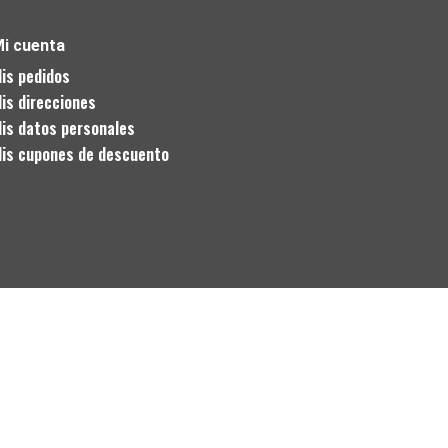
i cuenta
is pedidos
is direcciones
is datos personales
is cupones de descuento