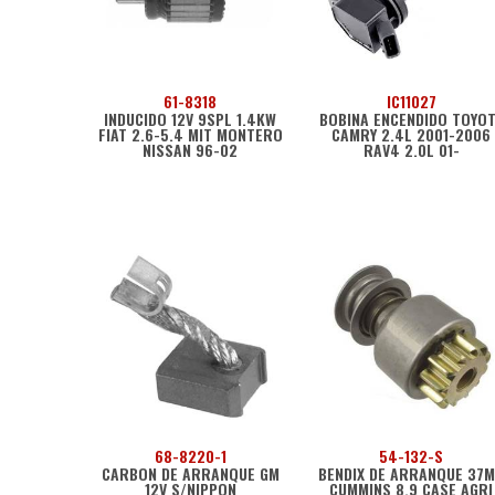
61-8318
IC11027
INDUCIDO 12V 9SPL 1.4KW
BOBINA ENCENDIDO TOYO
FIAT 2.6-5.4 MIT MONTERO
CAMRY 2.4L 2001-2006
NISSAN 96-02
RAV4 2.0L 01-
68-8220-1
54-132-S
CARBON DE ARRANQUE GM
BENDIX DE ARRANQUE 37
12V S/NIPPON
CUMMINS 8.9 CASE AGRI