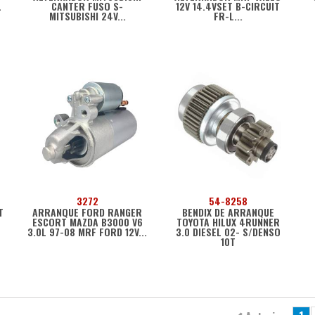
L
CANTER FUSO S-
12V 14.4VSET B-CIRCUIT
MITSUBISHI 24V...
FR-L...
3272
54-8258
T
ARRANQUE FORD RANGER
BENDIX DE ARRANQUE
ESCORT MAZDA B3000 V6
TOYOTA HILUX 4RUNNER
3.0L 97-08 MRF FORD 12V...
3.0 DIESEL 02- S/DENSO
10T