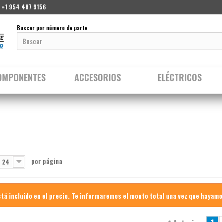
 +1 954 487 9156
Buscar por número de parte
OMPONENTES
ACCESORIOS
ELÉCTRICOS
A
por página
24
stá incluido en el precio. Te informaremos el monto total una vez que hayam