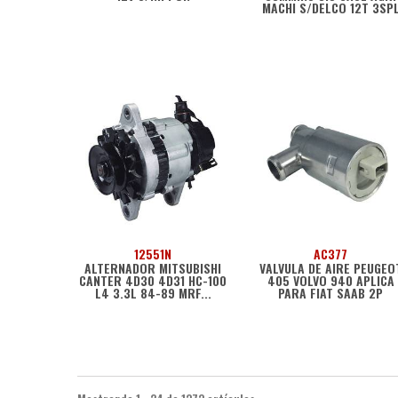
MACHI S/DELCO 12T 3SP
12551N
AC377
ALTERNADOR MITSUBISHI
VALVULA DE AIRE PEUGEO
CANTER 4D30 4D31 HC-100
405 VOLVO 940 APLICA
L4 3.3L 84-89 MRF...
PARA FIAT SAAB 2P