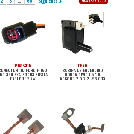
2
3
...
58
Siguiente
MOSTRAR TODO
MD85315
E570
CONECTOR INJ FORD F-150
BOBINA DE ENCENDIDO
50 350 FX4 FOCUS FIESTA
HONDA CIVIC 1.5 1.6
EXPLORER 2W
ACCORD 2.0 2.2 -98 CRX