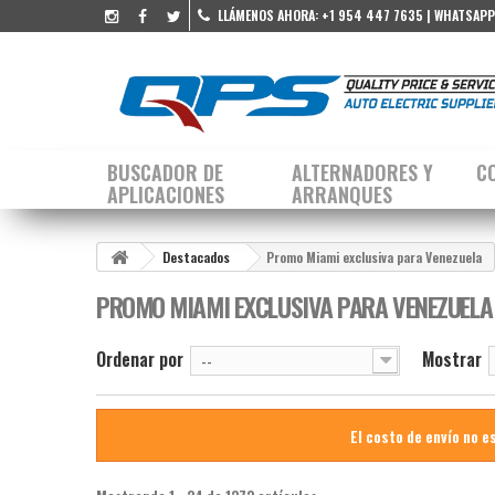
LLÁMENOS AHORA:
+1 954 447 7635 | WHATSAPP
BUSCADOR DE
ALTERNADORES Y
C
APLICACIONES
ARRANQUES
Destacados
Promo Miami exclusiva para Venezuela
PROMO MIAMI EXCLUSIVA PARA VENEZUEL
Ordenar por
Mostrar
--
El costo de envío no e