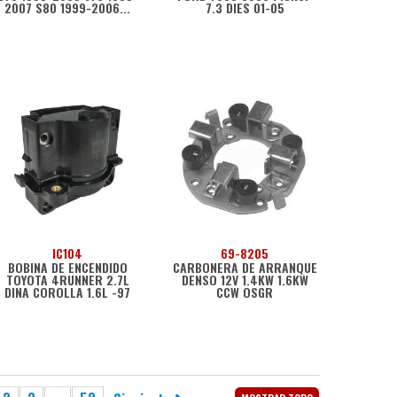
2007 S80 1999-2006...
7.3 DIES 01-05
IC104
69-8205
BOBINA DE ENCENDIDO
CARBONERA DE ARRANQUE
TOYOTA 4RUNNER 2.7L
DENSO 12V 1.4KW 1.6KW
DINA COROLLA 1.6L -97
CCW OSGR